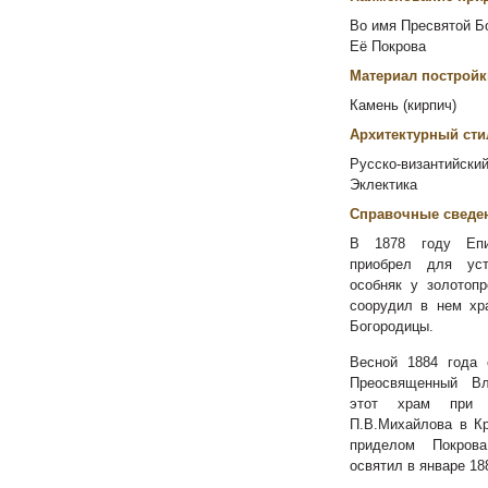
Во имя Пресвятой Бо
Её Покрова
Материал постройк
Камень (кирпич)
Архитектурный сти
Русско-византийский
Эклектика
Справочные сведе
В 1878 году
Еп
приобрел для уст
особняк у
золотоп
соорудил в нем х
Богородицы.
Весной 1884 года 
Преосвященный Вл
этот храм при 
П.В.Михайлова в К
приделом Покров
освятил в январе 18