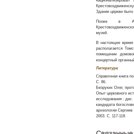
национализировал
Крестовоздвижен
Здание церкви было
Позже в Ар
Крестовоздвиженско
музей.
В настоящее время
располагается Томс
помещении домово
концертный органны
Литература
Справочная книга по
С. 86.
Безруких Олег, прот
Опыт церковного ист
исследования : дис.
кандидата богослов
археологии Сергиев 
2003. С. 117-118.
Связанные