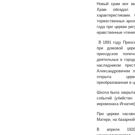
Новый храм мог вм
Храм обладал ун
характеристиками.
торжественных архи
года при церкви рег
нравственные чтени
В
1891 году
Преос
при домовой цер
приходское попе
деятельных
в
горо
наследником прес
Александровичем 
открыта церко
преобразованная в ц
Школа была
закрыт
а
событий (убийство
иеромонаха Игнатия)
При церкви часов
Матери, на базарной
В апреле 1920