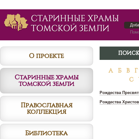
Доба
Помо
ПОИСК
О проекте
А
Б
В
Г
Старинные храмы
С
томской земли
Рождества Пресвят
Рождества Христова 
Православная
коллекция
Библиотека